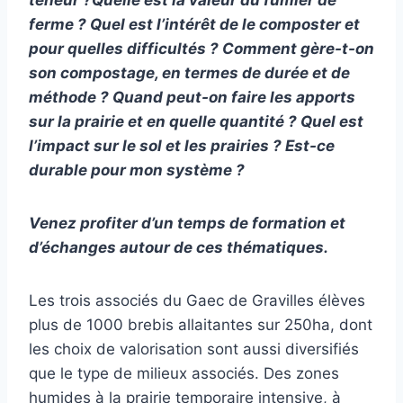
teneur ?
Quelle est la valeur du fumier de
ferme ? Quel est l’intérêt de
le
composter
et
p
our quelles difficultés ? Comment gère-t-on
son compostage, en terme
s
de durée et de
méthode ? Quand peut-on faire les apports
sur la prairie et en quelle quantité ? Quel est
l’impact sur le sol et les prairies ? Est-ce
durable pour mon système ?
Venez profiter d’un temps de formation e
t
d’échange
s
autour de
ces
thématique
s
.
Les trois associés du Gaec de Gravilles élèves
plus de 1000 brebis allaitantes sur 250ha, dont
les choix de valorisation sont aussi diversifiés
que le type de milieux associés. Des zones
humides à la prairie temporaire intensive, à