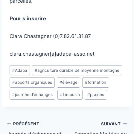
parcelles.
Pour s’inscrire
Clara Chastagner (0)7.82.61.31.87
clara.chastagner[a]adapa-asso.net
Étiquettes
#
Adapa
#
agriculture durable de moyenne montagne
de
#
apports organiques
#
élevage
#
formation
la
publication :
#
journée d'échanges
#
Limousin
#
prairies
Navigation
PRÉCÉDENT
SUIVANT