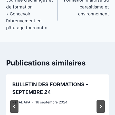
Journée d’échanges et
Formation Maitrise du
de
de formation
parasitisme et
l’article
« Concevoir
environnement
l’abreuvement en
pâturage tournant »
Publications similaires
BULLETIN DES FORMATIONS –
SEPTEMBRE 24
Par
ADAPA
16 septembre 2024