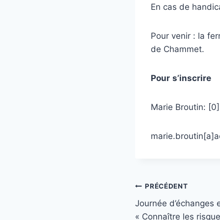
En cas de handica
Pour venir : la f
de Chammet.
Pour
s’inscrire
Marie Broutin: [0
marie.broutin[a]
Navigation
PRÉCÉDENT
Journée d’échanges e
de
« Connaître les risqu