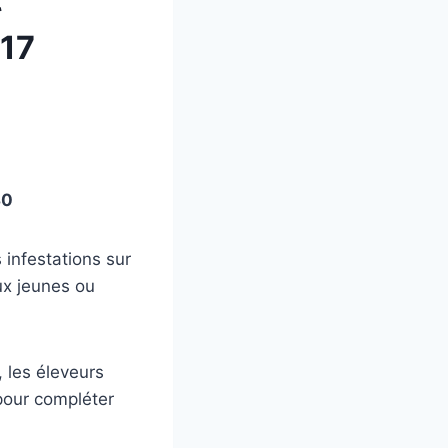
 17
30
 infestations sur
ux jeunes ou
, les éleveurs
pour compléter