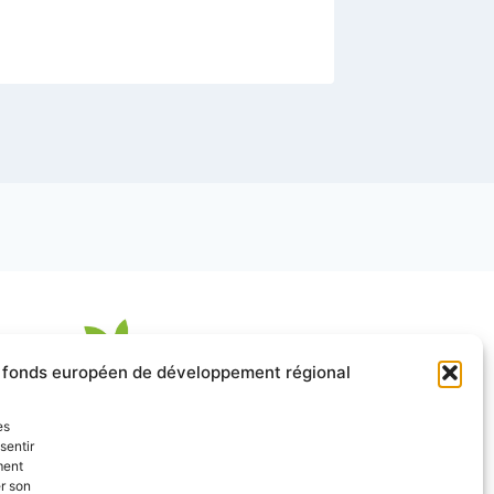
le fonds européen de développement régional
es
sentir
ment
er son