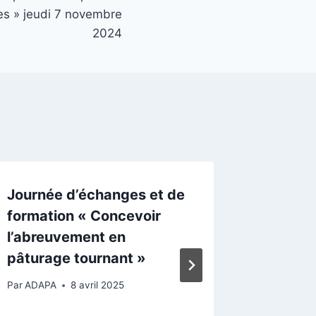
ies » jeudi 7 novembre
2024
Journée d’échanges et de
Journé
formation « Concevoir
formati
l’abreuvement en
compos
pâturage tournant »
des sol
Par
ADAPA
8 avril 2025
Par
ADAPA