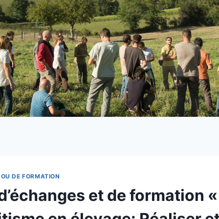
 OU DE FORMATION
d’échanges et de formation «
tisme en élevage: Réaliser e