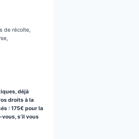
 de récolte,
yse,
ique
s
, déjà
os droits à la
sés : 175€ pour la
-vous, s’il vous