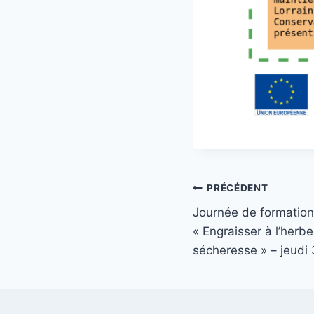
Navigation
PRÉCÉDENT
Journée de formation
de
« Engraisser à l’herb
l’article
sécheresse » – jeudi