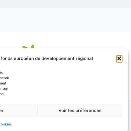
le fonds européen de développement régional
es
sentir
ment
er son
ns.
er
Voir les préférences
e WordPress par
Kadence WP
cookies