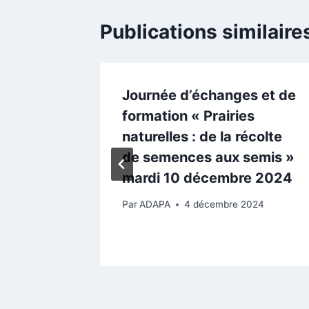
Publications similaire
s et de
Journée d’échanges et de
ider un
formation « Prairies
naturelles : de la récolte
5
de semences aux semis »
mardi 10 décembre 2024
4
Par
ADAPA
4 décembre 2024