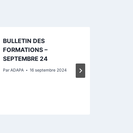
BULLETIN DES
Faire f
FORMATIONS –
séchere
SEPTEMBRE 24
en éle
Par
ADAPA
16 septembre 2024
Par
ADAPA