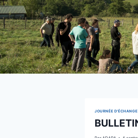
JOURNÉE D'ÉCHANGE
BULLETI
Par
ADAPA
4 sept