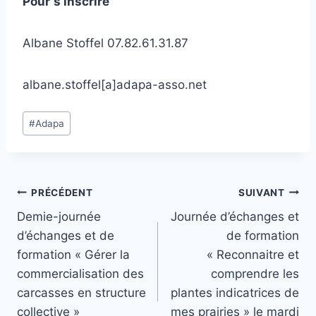
Pour
s’inscrire
Albane Stoffel 07.82.61.31.87
albane.stoffel[a]adapa-asso.net
Étiquettes
#
Adapa
de
la
publication :
Navigation
PRÉCÉDENT
SUIVANT
Demie-journée
Journée d’échanges et
de
d’échanges et de
de formation
l’article
formation « Gérer la
« Reconnaitre et
commercialisation des
comprendre les
carcasses en structure
plantes indicatrices de
collective »
mes prairies » le mardi