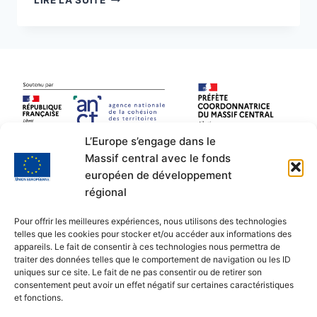
ET
DÉGUSTATION
AVEC
LES
APPRENTIS
BOUCHERS
DU
CFA
DE
L’Europe s’engage dans le
TULLE
Massif central avec le fonds
–
européen de développement
MARDI
29
régional
MARS
2022
Pour offrir les meilleures expériences, nous utilisons des technologies
telles que les cookies pour stocker et/ou accéder aux informations des
appareils. Le fait de consentir à ces technologies nous permettra de
traiter des données telles que le comportement de navigation ou les ID
uniques sur ce site. Le fait de ne pas consentir ou de retirer son
consentement peut avoir un effet négatif sur certaines caractéristiques
et fonctions.