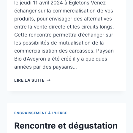
le jeudi 11 avril 2024 à Egletons Venez
échanger sur la commercialisation de vos
produits, pour envisager des alternatives
entre la vente directe et les circuits longs.
Cette rencontre permettra d’échanger sur
les possibilités de mutualisation de la
commercialisation des carcasses. Paysan
Bio d’Aveyron a été créé il y a quelques
années par des paysans…
DEMIE-
LIRE LA SUITE
JOURNÉE
D’ÉCHANGES
ET
DE
FORMATION
ENGRAISSEMENT À L'HERBE
« GÉRER
LA
Rencontre et dégustation
COMMERCIALISATION