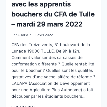
DES
avec les apprentis
CARCASSES
EN
bouchers du CFA de Tulle
STRUCTURE
COLLECTIVE »
– mardi 29 mars 2022
Par
ADAPA
13 avril 2022
CFA des Treize vents, 51 boulevard de la
Lunade 19000 TULLE. De 9h à 12h.
Comment valoriser des carcasses de
conformation différente ? Quelle rentabilité
pour le boucher ? Quelles sont les qualités
gustatives d’une vache laitière de réforme ?
L’ADAPA (Association de Développement
pour une Agriculture Plus Autonome) a fait
découper par les étudiants bouchers…
RENCONTRE
LIRE LA SUITE